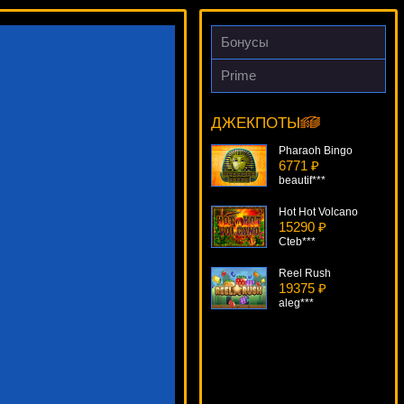
Бонусы
Prime
Rock Climber
19252 ₽
ivan-lev***
ДЖЕКПОТЫ
Pharaoh Bingo
6771 ₽
beautif***
Hot Hot Volcano
15290 ₽
Cteb***
Reel Rush
19375 ₽
aleg***
Germinator
8606 ₽
Cteb***
Bermuda Triangle