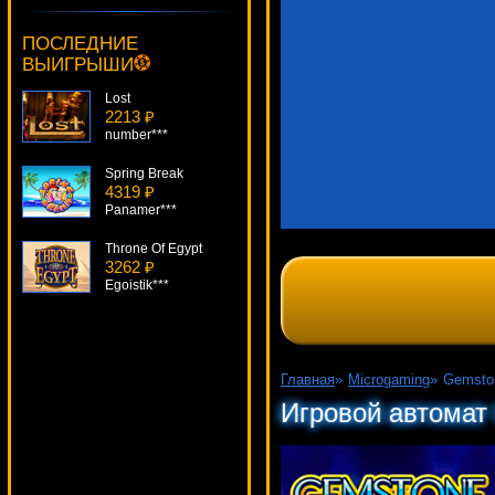
Flowers
3978 ₽
ПОСЛЕДНИЕ
mgarkunov***
ВЫИГРЫШИ
Lost
2213 ₽
number***
Spring Break
4319 ₽
Panamer***
Throne Of Egypt
3262 ₽
Egoistik***
Top Trumps World Football Stars
3359 ₽
turen***
Главная
»
Microgaming
»
Gemsto
Go Bananas!
Игровой автомат
1697 ₽
sgvwood***
Safari Sam
3183 ₽