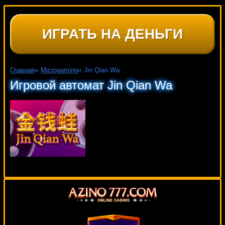
ИГРАТЬ НА ДЕНЬГИ
Главная
»
Microgaming
»
Jin Qian Wa
Игровой автомат Jin Qian Wa