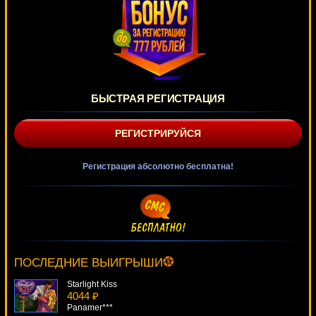
БЫСТРАЯ РЕГИСТРАЦИЯ
РЕГИСТРИРУЙСЯ
Регистрация абсолютно бесплатна!
Paco And Popping Peppers
3453 ₽
mgarkunov***
ПОСЛЕДНИЕ ВЫИГРЫШИ
Starlight Kiss
4044 ₽
Panamer***