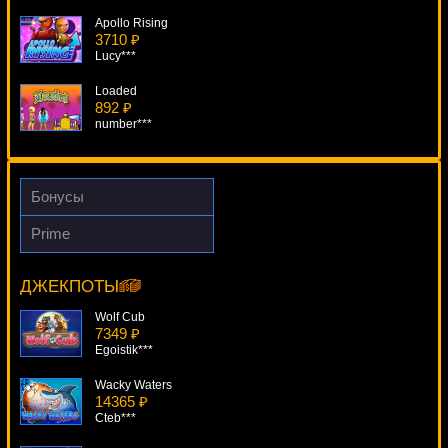
Apollo Rising
3710 ₽
Lucy***
Loaded
892 ₽
number***
The Bermuda Mysteries
3693 ₽
DenisVS***
Бонусы
Mr. Cashback
Prime
3793 ₽
Hot Chance
Cteb***
6731 ₽
alex***
ДЖЕКПОТЫ
Harveys
2173 ₽
Wolf Cub
DenisVS***
7349 ₽
Egoistik***
Wacky Waters
14365 ₽
Cteb***