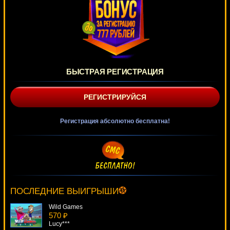
БЫСТРАЯ РЕГИСТРАЦИЯ
РЕГИСТРИРУЙСЯ
Регистрация абсолютно бесплатна!
Crazy Chameleons
793 ₽
tank***
ПОСЛЕДНИЕ ВЫИГРЫШИ
Wild Games
570 ₽
Lucy***