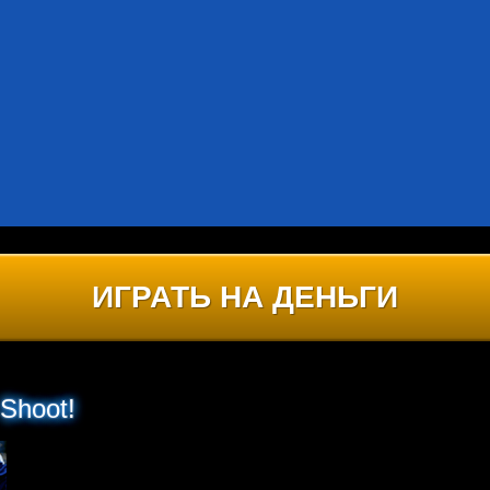
ИГРАТЬ НА ДЕНЬГИ
Shoot!