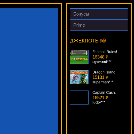
Jackpot 2000 VIP
Бонусы
7967 ₽
ivan-lev***
Prime
Big Kahuna Snakes And Ladders
14693 ₽
number***
ДЖЕКПОТЫ
Football Rules!
16348 ₽
sgvwood***
Dragon Island
15131 ₽
superman***
Captain Cash.
16521 ₽
lucky***
Green Light
11992 ₽
loto***
Cleopatra