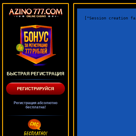
БЫСТРАЯ РЕГИСТРАЦИЯ
РЕГИСТРИРУЙСЯ
Регистрация абсолютно
бесплатна!
Hot Target
1265 ₽
DenisVS***