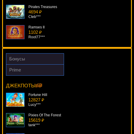
Pirates Treasures
4694 ₽
Cteb***
Ramses II
1102 ₽
Root77***
Kawaii Kitty
3715 ₽
kat***
Бонусы
Always Hot Cubes
Prime
2021 ₽
Blackjack Classic
sgvwood***
7340 ₽
beautif***
ДЖЕКПОТЫ
Loaded
1580 ₽
Fortune Hill
verkhovod***
12827 ₽
Lucy***
Pixies Of The Forest
15619 ₽
tank***