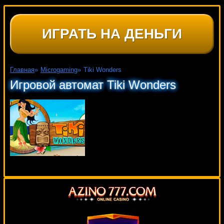
ИГРАТЬ НА ДЕНЬГИ
Главная
»
Microgaming
»
Tiki Wonders
Игровой автомат Tiki Wonders