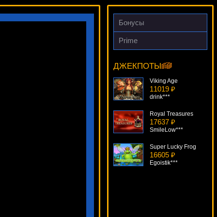
Бонусы
Prime
Dolphin's Pearl Deluxe
16850 ₽
tank***
ДЖЕКПОТЫ
Viking Age
11019 ₽
drink***
Royal Treasures
17637 ₽
SmileLow***
Super Lucky Frog
16605 ₽
Egoistik***
Jolly Fruits
13815 ₽
Egoistik***
Funky Monkey