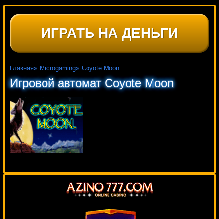
ИГРАТЬ НА ДЕНЬГИ
Главная
»
Microgaming
»
Coyote Moon
Игровой автомат Coyote Moon